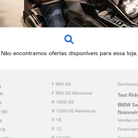
Não encontramos ofertas disponíveis para essa loja.
s
F 900 GS
Seminovo
Test Rid
F 900 GS Adventure
 R
BMW Ser
R 1300 GS
R
financei
R 1300 GS Adventure
0 RR
R 18
Vendas co
 X
R 12
Financiam
0 B
R 12 G/S
Consórcio