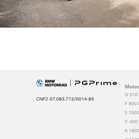
Moto
G 310
CNPJ: 07.083.712/0014-85
F 900 
S 100
C 400
K 160