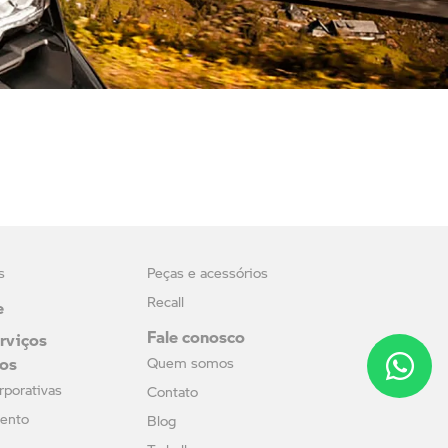
s
Peças e acessórios
e
Recall
Fale conosco
viços
ros
Quem somos
rporativas
Contato
ento
Blog