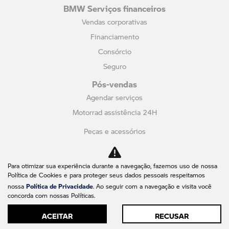
BMW Serviços financeiros
Vendas corporativas
Financiamento
Consórcio
Seguro
Pós-vendas
Agendar serviços
Motorrad assistência 24H
Peças e acessórios
Recall
Fale conosco
Para otimizar sua experiência durante a navegação, fazemos uso de nossa
Política de Cookies e para proteger seus dados pessoais respeitamos
Quem somos
Política de Privacidade
nossa
. Ao seguir com a navegação e visita você
Contato
concorda com nossas Políticas.
Blog
ACEITAR
RECUSAR
Trabalhe conosco