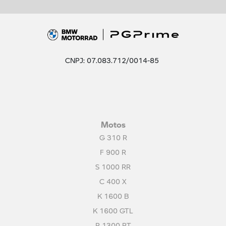
CNPJ: 07.083.712/0014-85
Motos
G 310 R
F 900 R
S 1000 RR
C 400 X
K 1600 B
K 1600 GTL
R 1300 RT