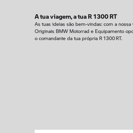
A tua viagem, a tua R 1300 RT
As tuas ideias são bem-vindas: com a nossa
Originais BMW Motorrad e Equipamento opci
o comandante da tua própria R 1300 RT.