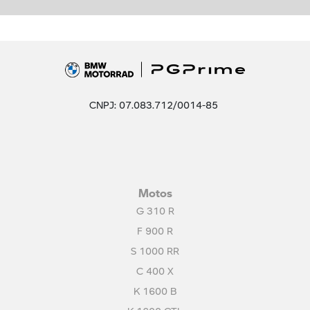
CNPJ: 07.083.712/0014-85
Motos
G 310 R
F 900 R
S 1000 RR
C 400 X
K 1600 B