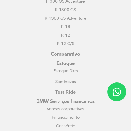
F 900 GS Adventure
R 1300 GS
R 1300 GS Adventure
R 18
R 12
R 12 G/S
Comparativo
Estoque
Estoque 0km
Seminovos
Test Ride
BMW Serviços financeiros
Vendas corporativas
Financiamento
Consórcio