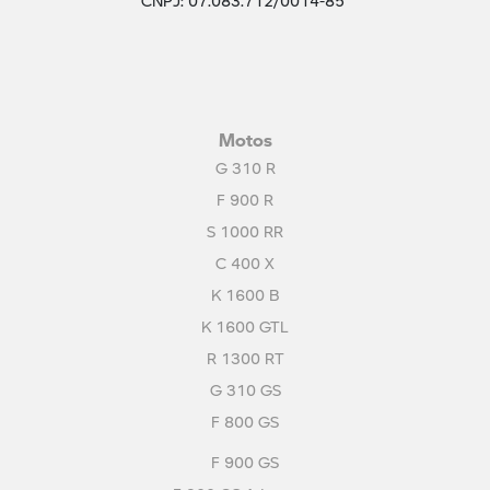
CNPJ: 07.083.712/0014-85
Motos
G 310 R
F 900 R
S 1000 RR
C 400 X
K 1600 B
K 1600 GTL
R 1300 RT
G 310 GS
F 800 GS
F 900 GS