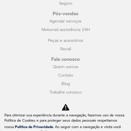
Seguro
Pós-vendas
Agendar serviços
Motorrad assistência 24H
Peças e acessórios
Recall
Fale conosco
Quem somos
Contato
Blog
Trabalhe conosco
Política de privacidade
Canal de Denúncias
Para otimizar sua experiência durante a navegação, fazemos uso de nossa
Política de Cookies e para proteger seus dados pessoais respeitamos
No trânsito, enxergar o outro salva vidas.
Política de Privacidade
nossa
. Ao seguir com a navegação e visita você