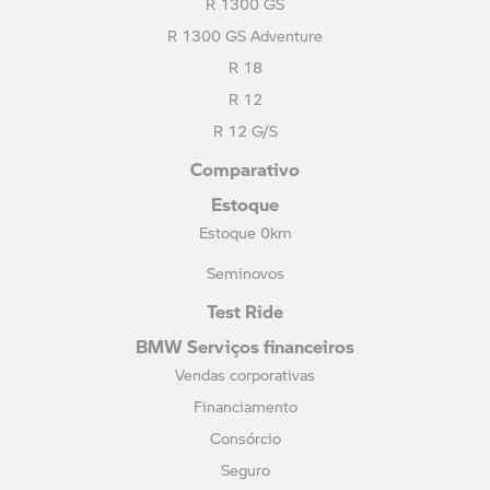
R 1300 GS
R 1300 GS Adventure
R 18
R 12
R 12 G/S
Comparativo
Estoque
Estoque 0km
Seminovos
Test Ride
BMW Serviços financeiros
Vendas corporativas
Financiamento
Consórcio
Seguro