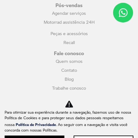
Pós-vendas
Agendar serviços
Motorrad assistência 24H
Peças e acessórios
Recall
Fale conosco
Quem somos
Contato
Blog
Trabalhe conosco
Política de privacidade
Canal de Denúncias
Para otimizar sua experiência durante a navegação, fazemos uso de nossa
Política de Cookies e para proteger seus dados pessoais respeitamos
No trânsito, enxergar o outro salva vidas.
Política de Privacidade
nossa
. Ao seguir com a navegação e visita você
concorda com nossas Políticas.