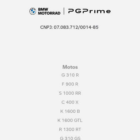
CNPJ: 07.083.712/0014-85
Motos
G 310 R
F 900 R
S 1000 RR
C 400 X
K 1600 B
K 1600 GTL
R 1300 RT
G 310 GS