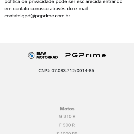
CNPJ: 07.083.712/0014-85
Motos
G 310 R
F 900 R
S 1000 RR