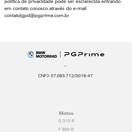
...
CNPJ: 07.083.712/0016-47
Motos
G 310 R
F 900 R