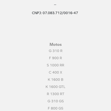
...
CNPJ: 07.083.712/0016-47
Motos
G 310 R
F 900 R
S 1000 RR
C 400 X
K 1600 B
K 1600 GTL
R 1300 RT
G 310 GS
F 800 GS