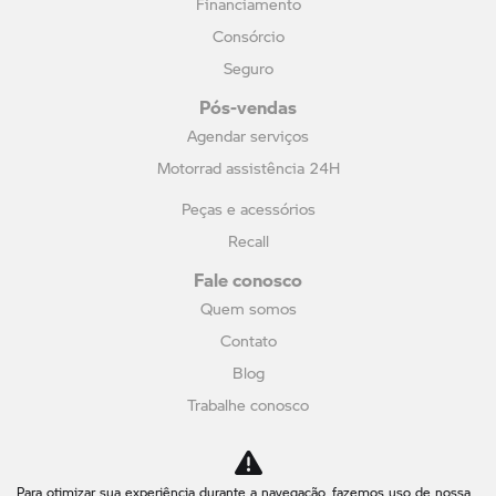
Financiamento
Consórcio
Seguro
Pós-vendas
Agendar serviços
Motorrad assistência 24H
Peças e acessórios
Recall
Fale conosco
Quem somos
Contato
Blog
Trabalhe conosco
Política de privacidade
Canal de Denúncias
Para otimizar sua experiência durante a navegação, fazemos uso de nossa