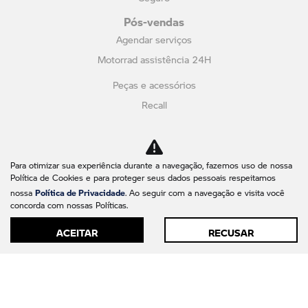
Pós-vendas
Agendar serviços
Motorrad assistência 24H
Peças e acessórios
Recall
Fale conosco
Quem somos
Contato
Para otimizar sua experiência durante a navegação, fazemos uso de nossa
Política de Cookies e para proteger seus dados pessoais respeitamos
Blog
Política de Privacidade
nossa
. Ao seguir com a navegação e visita você
Trabalhe conosco
concorda com nossas Políticas.
Política de privacidade
ACEITAR
RECUSAR
Canal de Denúncias
No trânsito, enxergar o outro salva vidas.