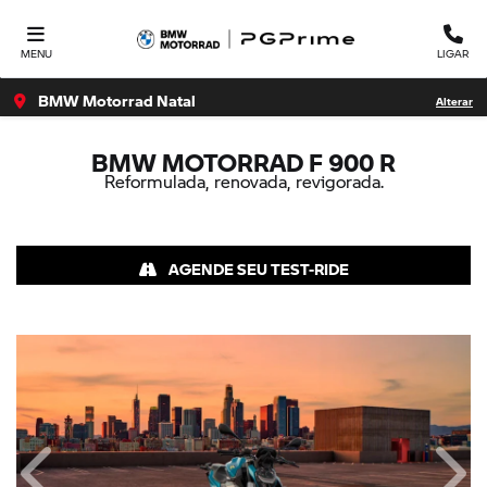
MENU
LIGAR
BMW Motorrad Natal
Alterar
BMW MOTORRAD
F 900 R
Reformulada, renovada, revigorada.
AGENDE SEU TEST-RIDE
Anterior
Próx