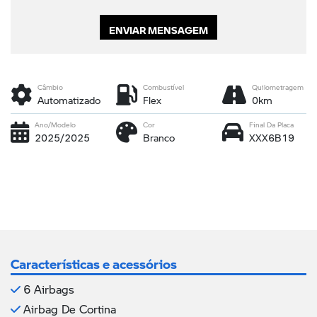
ENVIAR MENSAGEM
Câmbio
Combustível
Quilometragem
Automatizado
Flex
0km
Ano/Modelo
Cor
Final Da Placa
2025/2025
Branco
XXX6B19
Características e acessórios
6 Airbags
Airbag De Cortina