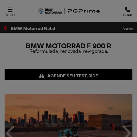
MENU
LIGAR
BMW Motorrad Natal
Alterar
BMW MOTORRAD
F 900 R
Reformulada, renovada, revigorada.
AGENDE SEU TEST-RIDE
Anterior
Próx