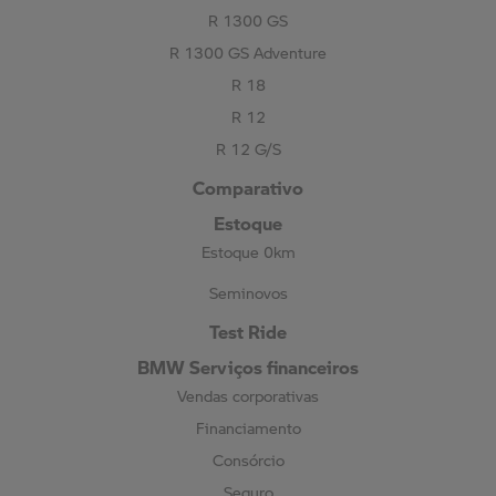
R 1300 GS
R 1300 GS Adventure
R 18
R 12
R 12 G/S
Comparativo
Estoque
Estoque 0km
Seminovos
Test Ride
BMW Serviços financeiros
Vendas corporativas
Financiamento
Consórcio
Seguro