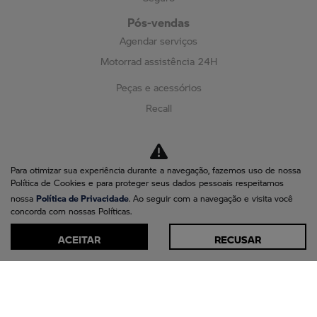
Pós-vendas
Agendar serviços
Motorrad assistência 24H
Peças e acessórios
Recall
Fale conosco
Quem somos
Contato
Para otimizar sua experiência durante a navegação, fazemos uso de nossa
Política de Cookies e para proteger seus dados pessoais respeitamos
Blog
Política de Privacidade
nossa
. Ao seguir com a navegação e visita você
Trabalhe conosco
concorda com nossas Políticas.
Política de privacidade
ACEITAR
RECUSAR
Canal de Denúncias
No trânsito, enxergar o outro salva vidas.