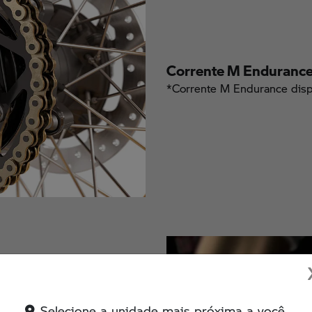
Corrente M Endurance
*Corrente M Endurance disp
Selecione a unidade mais próxima a você.