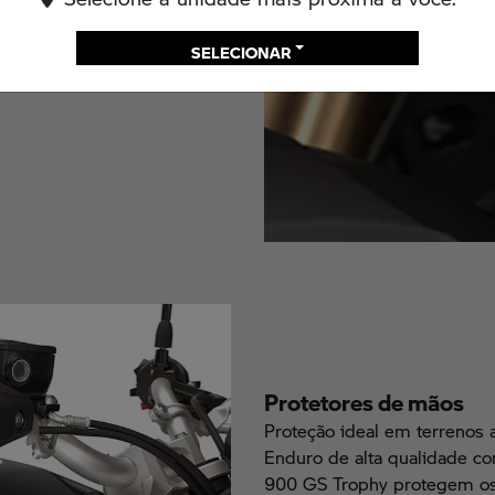
erreno: graças ao chassis
SELECIONAR
totalmente ajustável no
Protetores de mãos
Proteção ideal em terrenos 
Enduro de alta qualidade co
900 GS Trophy protegem os